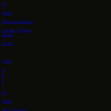
FL
2625
florence lottery
Jumat, 07 Agu
Buka
22.00
21.50
0
4
2
1
SL
2625
seoul lottery