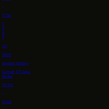
17.30
7
9
0
7
VC
2625
venice lottery
Jumat, 07 Agu
Buka
20.00
19.50