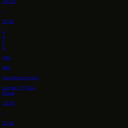
00.00
23.50
2
4
5
4
HKL
660
hongkong lotto
Jumat, 07 Agu
Buka
23.00
22.45