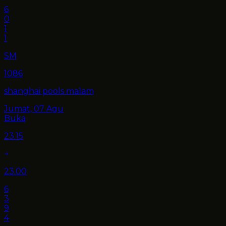
6
0
1
1
SM
1086
shanghai pools malam
Jumat, 07 Agu
Buka
23.15
23.00
6
3
9
4