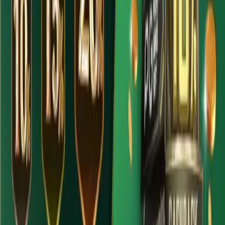
performa permainan, tingkat kemenangan, serta
pengalaman pengguna secara keseluruhan. Dengan
demikian, pemain tidak perlu lagi membuang waktu
mencoba berbagai situs yang belum tentu
memberikan hasil optimal.
Salah satu alasan mengapa rekomendasi dari
TOTOPEDIA sangat dipercaya adalah karena
platform
ini menggunakan pendekatan berbasis data.
Setiap situs yang direkomendasikan telah melalui
proses evaluasi menggunakan parameter tertentu,
seperti Return to Player (RTP), frekuensi jackpot,
serta stabilitas sistem. Data-data ini kemudian diolah
untuk menentukan situs mana yang memiliki
performa terbaik pada hari tersebut. Pendekatan ini
memberikan keunggulan kompetitif bagi pemain
karena mereka dapat langsung bermain di situs
dengan potensi kemenangan tertinggi.
Tidak hanya itu, TOTOPEDIA juga memperhatikan