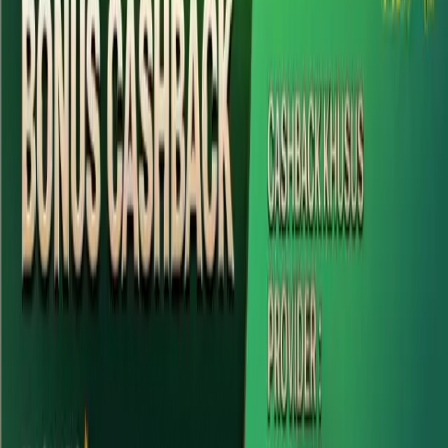
Harian 3D' ...'
Rincian
FREE SPIN 17✘ SPESIAL
PRAGMATIC
🎰✨ FREE SPIN 17✘ SPESIAL PRAGMATIC! ✨🎰 Khusus
untuk semua member baru & lama! Nikmati 17x
Putaran' ...'
Rincian
CASHBACK SPESIAL - SUPER RICH
Cashback Spesial – Super Rich Promosi Cashback ini
hanya untuk: • PERMAINAN: Semua Game Provider
Sup' ...'
Rincian
LUCKYSPIN!! RODA BONUS
MINGGUAN