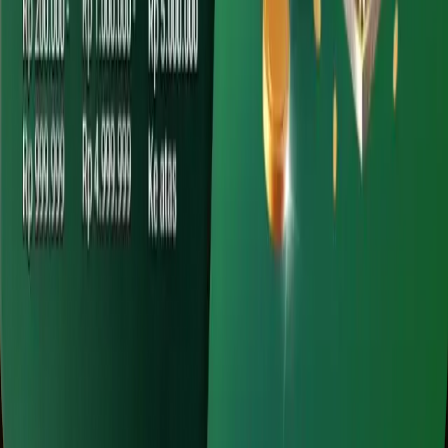
mendukung kebutuhan pemain.
Dengan semua keunggulan yang ditawarkan, tidak
mengherankan jika TOTOPEDIA menjadi rujukan
utama bagi banyak pemain dalam mencari
situs gacor
terbaik setiap hari. Platform ini tidak hanya
membantu pemain menemukan tempat bermain
yang tepat, tetapi juga memberikan panduan
lengkap untuk mencapai hasil maksimal. Bagi Anda
yang ingin meningkatkan peluang menang secara
signifikan, mengikuti rekomendasi dari TOTOPEDIA
adalah langkah yang sangat tepat.
Lihat Semua
home
explore
promo