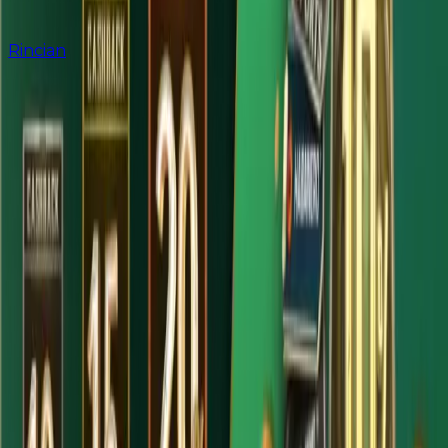
Cashback Pragmatic Play Kekalahan Rp200.000 –
Rp999.999 →' ...'
Rincian
TOTOPEDIA
Rekomendasi Situs Gacor
Hari Ini dengan Peluang
Menang Tertinggi
Memilih situs permainan yang tepat merupakan
langkah awal yang sangat krusial bagi setiap pemain
yang ingin meraih kemenangan.
TOTOPEDIA
hadir
sebagai platform yang memberikan rekomendasi
situs gacor terbaik setiap hari dengan peluang
menang yang telah dianalisis secara mendalam.
Rekomendasi ini tidak diberikan secara sembarangan,
melainkan melalui proses seleksi ketat berdasarkan