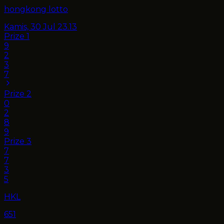
hongkong lotto
Kamis, 30 Jul
23.13
Prize
1
9
2
3
7
Prize
2
0
2
8
9
Prize
3
7
7
3
5
HKL
651