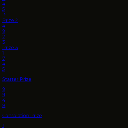
4
5
Prize
2
4
9
2
3
Prize
3
1
7
4
5
Starter Prize
9
9
4
8
Consolation Prize
1