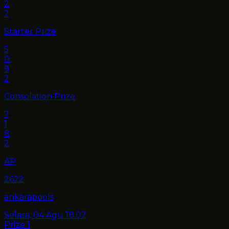
2
2
Starter Prize
5
0
9
2
Consolation Prize
7
1
8
2
AP
2622
ankarapools
Selasa, 04 Agu
18.02
Prize
1