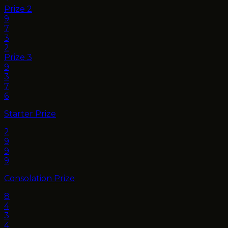
Prize
2
9
7
3
2
Prize
3
9
3
7
6
Starter Prize
2
9
9
9
Consolation Prize
8
4
3
4