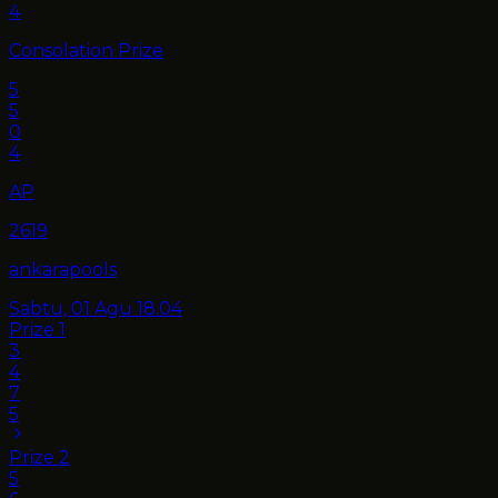
4
Consolation Prize
5
5
0
4
AP
2619
ankarapools
Sabtu, 01 Agu
18.04
Prize
1
3
4
7
5
Prize
2
5