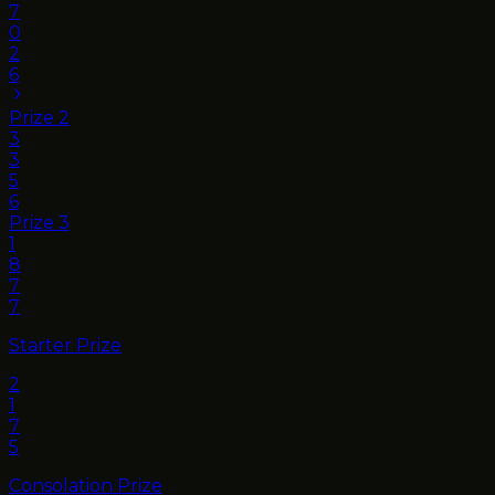
7
0
2
6
Prize
2
3
3
5
6
Prize
3
1
8
7
7
Starter Prize
2
1
7
5
Consolation Prize