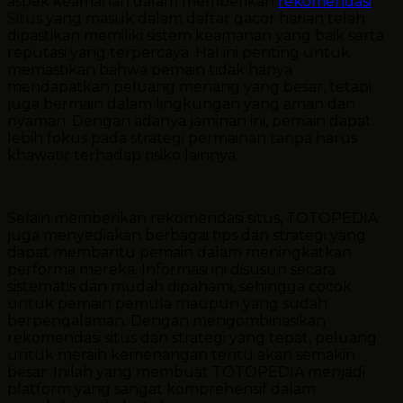
aspek keamanan dalam memberikan
rekomendasi
.
Situs yang masuk dalam daftar gacor harian telah
dipastikan memiliki sistem keamanan yang baik serta
reputasi yang terpercaya. Hal ini penting untuk
memastikan bahwa pemain tidak hanya
mendapatkan peluang menang yang besar, tetapi
juga bermain dalam lingkungan yang aman dan
nyaman. Dengan adanya jaminan ini, pemain dapat
lebih fokus pada strategi permainan tanpa harus
khawatir terhadap risiko lainnya.
Selain memberikan rekomendasi situs, TOTOPEDIA
juga menyediakan berbagai tips dan strategi yang
dapat membantu pemain dalam meningkatkan
performa mereka. Informasi ini disusun secara
sistematis dan mudah dipahami, sehingga cocok
untuk pemain pemula maupun yang sudah
berpengalaman. Dengan mengombinasikan
rekomendasi situs dan strategi yang tepat, peluang
untuk meraih kemenangan tentu akan semakin
besar. Inilah yang membuat TOTOPEDIA menjadi
platform yang sangat komprehensif dalam