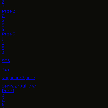
6
Prize
2
0
5
9
5
Prize
3
1
2
9
3
SG3
724
singapore 3 prize
Senin, 27 Jul
17.47
Prize
1
3
0
6