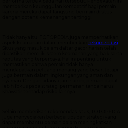
performa terbaik pada hari tersebut. Pendekatan ini
memberikan keunggulan kompetitif bagi pemain
karena mereka dapat langsung bermain di situs
dengan potensi kemenangan tertinggi.
Tidak hanya itu, TOTOPEDIA juga memperhatikan
aspek keamanan dalam memberikan
rekomendasi
.
Situs yang masuk dalam daftar gacor harian telah
dipastikan memiliki sistem keamanan yang baik serta
reputasi yang terpercaya. Hal ini penting untuk
memastikan bahwa pemain tidak hanya
mendapatkan peluang menang yang besar, tetapi
juga bermain dalam lingkungan yang aman dan
nyaman. Dengan adanya jaminan ini, pemain dapat
lebih fokus pada strategi permainan tanpa harus
khawatir terhadap risiko lainnya.
Selain memberikan rekomendasi situs, TOTOPEDIA
juga menyediakan berbagai tips dan strategi yang
dapat membantu pemain dalam meningkatkan
performa mereka. Informasi ini disusun secara