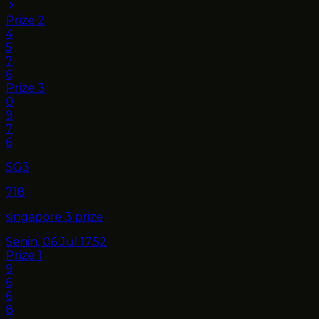
Prize
2
4
5
7
6
Prize
3
0
9
7
6
SG3
718
singapore 3 prize
Senin, 06 Jul
17.52
Prize
1
9
6
6
8