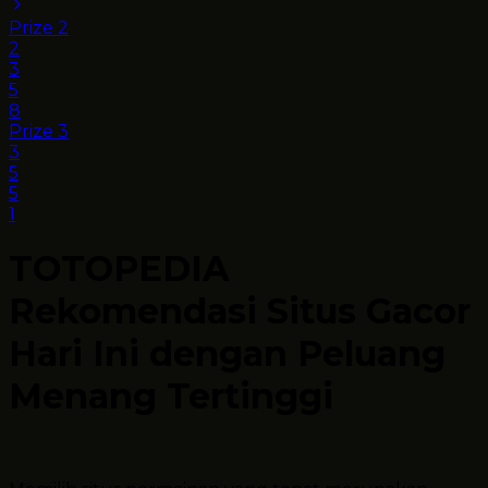
Prize
2
2
3
5
8
Prize
3
3
5
5
1
TOTOPEDIA
Rekomendasi Situs Gacor
Hari Ini dengan Peluang
Menang Tertinggi