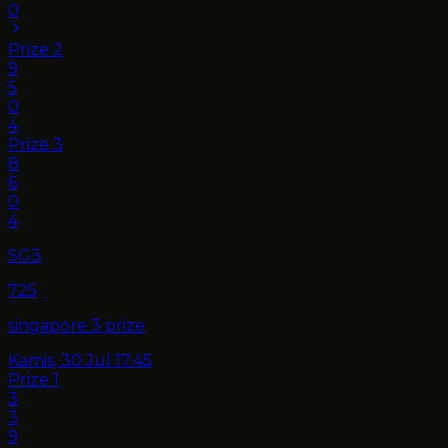
0
Prize
2
9
5
0
4
Prize
3
8
6
0
4
SG3
725
singapore 3 prize
Kamis, 30 Jul
17.45
Prize
1
3
3
9