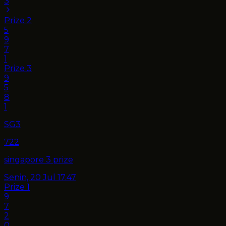
3
Prize
2
5
9
7
1
Prize
3
9
5
8
1
SG3
722
singapore 3 prize
Senin, 20 Jul
17.47
Prize
1
9
7
2
0