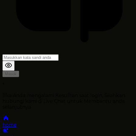
Masuk
*
Jika Anda mengalami Kesulitan saat login, Silahkan
hubungi kami di Live Chat untuk Membantu anda
selanjutnya
home