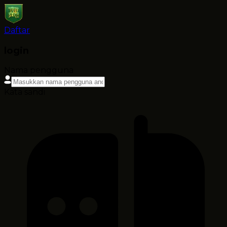
Daftar
login
Nama pengguna
Kata sandi