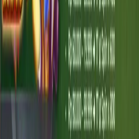
dengan potensi kemenangan tertinggi.
Tidak hanya itu, TOTOPEDIA juga memperhatikan
aspek keamanan dalam memberikan
rekomendasi
.
Situs yang masuk dalam daftar gacor harian telah
dipastikan memiliki sistem keamanan yang baik serta
reputasi yang terpercaya. Hal ini penting untuk
memastikan bahwa pemain tidak hanya
mendapatkan peluang menang yang besar, tetapi
juga bermain dalam lingkungan yang aman dan
nyaman. Dengan adanya jaminan ini, pemain dapat
lebih fokus pada strategi permainan tanpa harus
khawatir terhadap risiko lainnya.
Selain memberikan rekomendasi situs, TOTOPEDIA
juga menyediakan berbagai tips dan strategi yang
dapat membantu pemain dalam meningkatkan
performa mereka. Informasi ini disusun secara
sistematis dan mudah dipahami, sehingga cocok
untuk pemain pemula maupun yang sudah