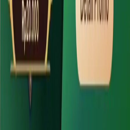
juga menyediakan berbagai tips dan strategi yang
dapat membantu pemain dalam meningkatkan
performa mereka. Informasi ini disusun secara
sistematis dan mudah dipahami, sehingga cocok
untuk pemain pemula maupun yang sudah
berpengalaman. Dengan mengombinasikan
rekomendasi situs dan strategi yang tepat, peluang
untuk meraih kemenangan tentu akan semakin
besar. Inilah yang membuat TOTOPEDIA menjadi
platform yang sangat komprehensif dalam
mendukung kebutuhan pemain.
Dengan semua keunggulan yang ditawarkan, tidak
mengherankan jika TOTOPEDIA menjadi rujukan
utama bagi banyak pemain dalam mencari
situs gacor
terbaik setiap hari. Platform ini tidak hanya
membantu pemain menemukan tempat bermain
yang tepat, tetapi juga memberikan panduan
lengkap untuk mencapai hasil maksimal. Bagi Anda
yang ingin meningkatkan peluang menang secara
signifikan, mengikuti rekomendasi dari TOTOPEDIA