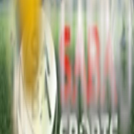
Selain memberikan rekomendasi situs, TOTOPEDIA
juga menyediakan berbagai tips dan strategi yang
dapat membantu pemain dalam meningkatkan
performa mereka. Informasi ini disusun secara
sistematis dan mudah dipahami, sehingga cocok
untuk pemain pemula maupun yang sudah
berpengalaman. Dengan mengombinasikan
rekomendasi situs dan strategi yang tepat, peluang
untuk meraih kemenangan tentu akan semakin
besar. Inilah yang membuat TOTOPEDIA menjadi
platform yang sangat komprehensif dalam
mendukung kebutuhan pemain.
Dengan semua keunggulan yang ditawarkan, tidak
mengherankan jika TOTOPEDIA menjadi rujukan
utama bagi banyak pemain dalam mencari
situs gacor
terbaik setiap hari. Platform ini tidak hanya
membantu pemain menemukan tempat bermain
yang tepat, tetapi juga memberikan panduan
lengkap untuk mencapai hasil maksimal. Bagi Anda
yang ingin meningkatkan peluang menang secara