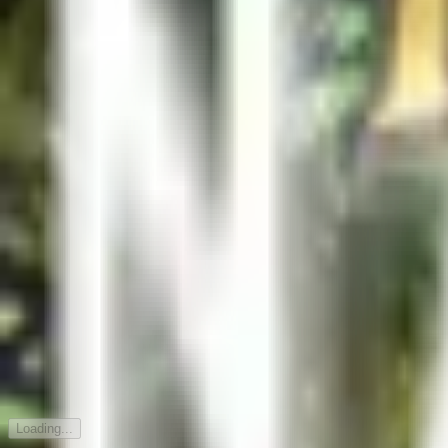
Dragon Wonder
Naga
Gates Of Kunlun
Naga
Gladiators
Naga
Gold Seekers
Naga
Kawaii Neko
Naga
Las Vegas Party
Naga
Longevity Dragon
Naga
Mahjong Fortune
Naga
Mochi Mochi
Naga
Pawsome Xmas
Naga
Queen Of Aztec
Naga
Rave On
Naga
Run Pug Run
Naga
Sakura Neko
Naga
SanGuo - The Brotherhood
Naga
Sexy Christmas Sirens
Naga
Stallion Princess
Naga
Steampunk Reloaded
Naga
Mayan Gold Hunt
Naga
Surf Monkey
Naga
Pumpkin Night
Naga
Forbidden Island
Naga
Loading...