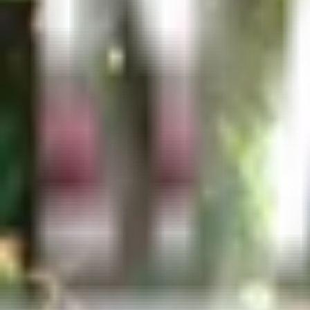
24
/
45
Game
Page
1
of
2
TOTOPEDIA Rekomendasi S
Tertinggi
Memilih situs permainan yang tepat merupakan langka
platform yang memberikan rekomendasi situs gacor ter
diberikan secara sembarangan, melainkan melalui pro
keseluruhan. Dengan demikian, pemain tidak perlu l
Salah satu alasan mengapa rekomendasi dari TOTOPED
direkomendasikan telah melalui proses evaluasi menggun
data ini kemudian diolah untuk menentukan situs man
pemain karena mereka dapat langsung bermain di situ