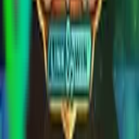
mendukung kebutuhan pemain.
Dengan semua keunggulan yang ditawarkan, tidak
mengherankan jika TOTOPEDIA menjadi rujukan
utama bagi banyak pemain dalam mencari
situs gacor
terbaik setiap hari. Platform ini tidak hanya
membantu pemain menemukan tempat bermain
yang tepat, tetapi juga memberikan panduan
lengkap untuk mencapai hasil maksimal. Bagi Anda
yang ingin meningkatkan peluang menang secara
signifikan, mengikuti rekomendasi dari TOTOPEDIA
adalah langkah yang sangat tepat.
Lihat Semua
home
explore
promo