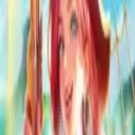
777
5G Gaming
LUCKY TIGER
5G Gaming
MAHJONG WAYS 3
5G Gaming
MAHJONG WAYS 3+
5G Gaming
GOD OF FORTUNE
5G Gaming
GOD OF FORTUNE 2
5G Gaming
MASTER OF GOLD MINER
5G Gaming
MASTER OF GOLD MINER 2
5G Gaming
GOLDEN LEGEND
5G Gaming
MONEY TREE
5G Gaming
SUPREME ACE
5G Gaming
CANDY GALA
5G Gaming
TREASURES OF EGYPT
5G Gaming
OPERA PANDA
5G Gaming
LUCKY NEKO
5G Gaming
GIVE ME FIRE
5G Gaming
KING'S REALM
5G Gaming
GEMS MINER
5G Gaming
HAMMER OF VULCAN
5G Gaming
GOLDEN ISLAND
5G Gaming
22
/
22
Game
Page
1
of
1