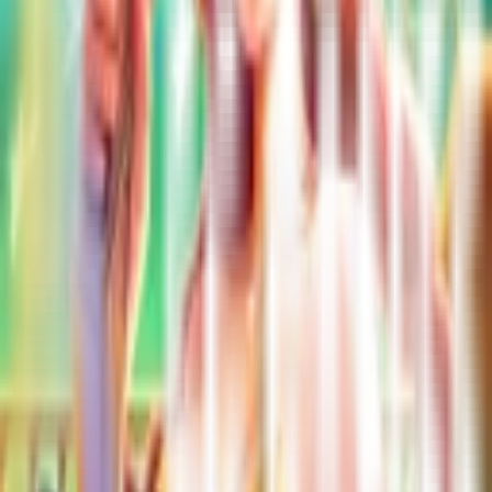
TOTOPEDIA
Rekomendasi Situs Gacor
Hari Ini dengan Peluang
Menang Tertinggi
Memilih situs permainan yang tepat merupakan
langkah awal yang sangat krusial bagi setiap pemain
yang ingin meraih kemenangan.
TOTOPEDIA
hadir
sebagai platform yang memberikan rekomendasi
situs gacor terbaik setiap hari dengan peluang
menang yang telah dianalisis secara mendalam.
Rekomendasi ini tidak diberikan secara sembarangan,
melainkan melalui proses seleksi ketat berdasarkan
performa permainan, tingkat kemenangan, serta
pengalaman pengguna secara keseluruhan. Dengan
demikian, pemain tidak perlu lagi membuang waktu