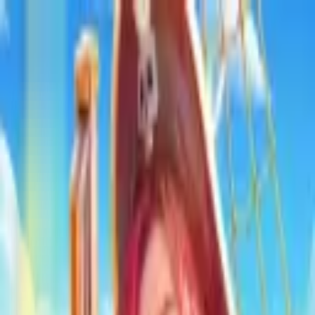
Daftar
Masuk
casino
Cari Permainan
limbo+
super sic bo
lightning baccarat
fury of anubis
clash of clans super scatter super rich
crash game
for you
slot
live casino
4
arcade
fishing
2603
635
104
21
Provider :
5G Gaming
Filter :
TERKENAL
TAUROS GO
5G Gaming
CRYPTO VERSE
5G Gaming