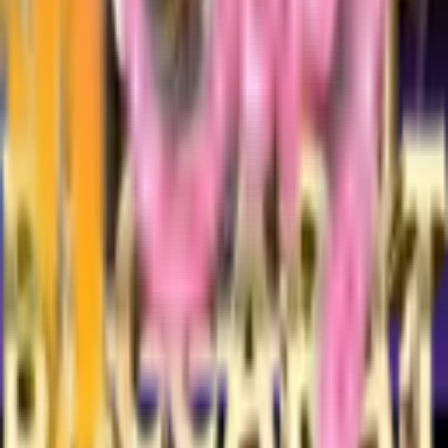
sistematis dan mudah dipahami, sehingga cocok
untuk pemain pemula maupun yang sudah
berpengalaman. Dengan mengombinasikan
rekomendasi situs dan strategi yang tepat, peluang
untuk meraih kemenangan tentu akan semakin
besar. Inilah yang membuat TOTOPEDIA menjadi
platform yang sangat komprehensif dalam
mendukung kebutuhan pemain.
Dengan semua keunggulan yang ditawarkan, tidak
mengherankan jika TOTOPEDIA menjadi rujukan
utama bagi banyak pemain dalam mencari
situs gacor
terbaik setiap hari. Platform ini tidak hanya
membantu pemain menemukan tempat bermain
yang tepat, tetapi juga memberikan panduan
lengkap untuk mencapai hasil maksimal. Bagi Anda
yang ingin meningkatkan peluang menang secara
signifikan, mengikuti rekomendasi dari TOTOPEDIA
adalah langkah yang sangat tepat.
Lihat Semua