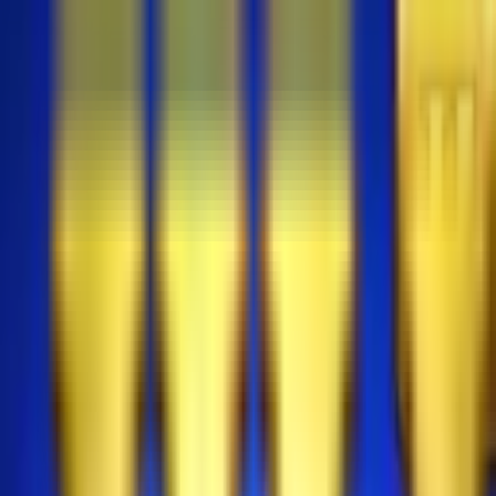
Daftar
Masuk
casino
Cari Permainan
spire+
clash of clans super rich
fury of anubis
world cup 2026
limbo+
crash game
for you
slot
live casino
4
arcade
fishing
2603
635
104
21
Provider :
Jili
Filter :
TERKENAL
Sic Bo
Jili
7 UP 7 DOWN
Jili