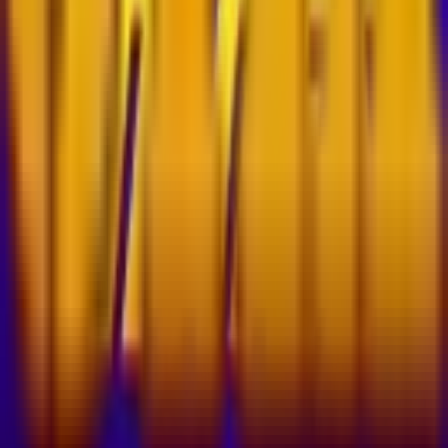
mendukung kebutuhan pemain.
Dengan semua keunggulan yang ditawarkan, tidak
mengherankan jika TOTOPEDIA menjadi rujukan
utama bagi banyak pemain dalam mencari
situs gacor
terbaik setiap hari. Platform ini tidak hanya
membantu pemain menemukan tempat bermain
yang tepat, tetapi juga memberikan panduan
lengkap untuk mencapai hasil maksimal. Bagi Anda
yang ingin meningkatkan peluang menang secara
signifikan, mengikuti rekomendasi dari TOTOPEDIA
adalah langkah yang sangat tepat.
Lihat Semua
home
explore
promo