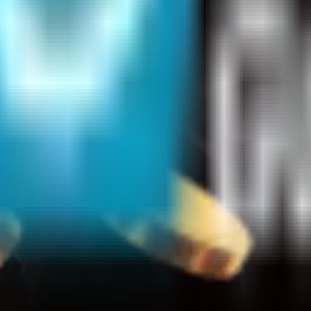
ga menyediakan berbagai tips dan strategi yang dapa
n mudah dipahami, sehingga cocok untuk pemain pemul
ng tepat, peluang untuk meraih kemenangan tentu aka
mendukung kebutuhan pemain.
engherankan jika TOTOPEDIA menjadi rujukan utama b
ain menemukan tempat bermain yang tepat, tetapi juga
 menang secara signifikan, mengikuti rekomendasi dar