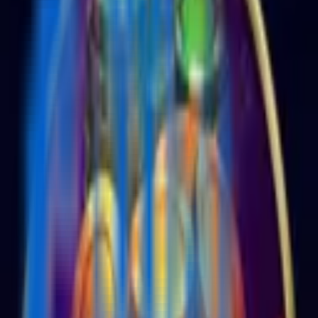
Rolling Stack Blackjack
568WIN Games
Xoc Dia
568WIN Games
Baccarat
568WIN Games
Single Baccarat
568WIN Games
6
/
6
Game
Page
1
of
1
TOTOPEDIA
Rekomendasi Situs Gacor
Hari Ini dengan Peluang
Menang Tertinggi
Memilih situs permainan yang tepat merupakan
langkah awal yang sangat krusial bagi setiap pemain
yang ingin meraih kemenangan.
TOTOPEDIA
hadir