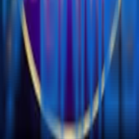
berpengalaman. Dengan mengombinasikan
rekomendasi situs dan strategi yang tepat, peluang
untuk meraih kemenangan tentu akan semakin
besar. Inilah yang membuat TOTOPEDIA menjadi
platform yang sangat komprehensif dalam
mendukung kebutuhan pemain.
Dengan semua keunggulan yang ditawarkan, tidak
mengherankan jika TOTOPEDIA menjadi rujukan
utama bagi banyak pemain dalam mencari
situs gacor
terbaik setiap hari. Platform ini tidak hanya
membantu pemain menemukan tempat bermain
yang tepat, tetapi juga memberikan panduan
lengkap untuk mencapai hasil maksimal. Bagi Anda
yang ingin meningkatkan peluang menang secara
signifikan, mengikuti rekomendasi dari TOTOPEDIA
adalah langkah yang sangat tepat.
Lihat Semua
home