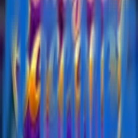
dengan potensi kemenangan tertinggi.
Tidak hanya itu, TOTOPEDIA juga memperhatikan
aspek keamanan dalam memberikan
rekomendasi
.
Situs yang masuk dalam daftar gacor harian telah
dipastikan memiliki sistem keamanan yang baik serta
reputasi yang terpercaya. Hal ini penting untuk
memastikan bahwa pemain tidak hanya
mendapatkan peluang menang yang besar, tetapi
juga bermain dalam lingkungan yang aman dan
nyaman. Dengan adanya jaminan ini, pemain dapat
lebih fokus pada strategi permainan tanpa harus
khawatir terhadap risiko lainnya.
Selain memberikan rekomendasi situs, TOTOPEDIA
juga menyediakan berbagai tips dan strategi yang
dapat membantu pemain dalam meningkatkan
performa mereka. Informasi ini disusun secara
sistematis dan mudah dipahami, sehingga cocok
untuk pemain pemula maupun yang sudah