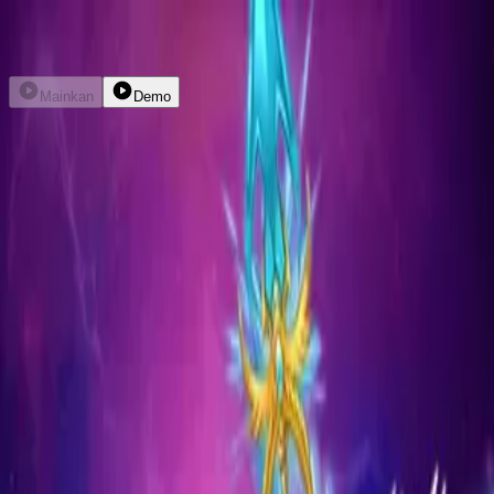
Daftar
Masuk
Mainkan
Demo
Starlight Princess 1000
pragmatic
kembali
TOTOPEDIA
Rekomendasi Situs Gacor
Hari Ini dengan Peluang
Menang Tertinggi
Memilih situs permainan yang tepat merupakan
langkah awal yang sangat krusial bagi setiap pemain
yang ingin meraih kemenangan.
TOTOPEDIA
hadir
sebagai platform yang memberikan rekomendasi