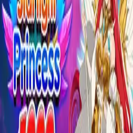
Tidak hanya itu, TOTOPEDIA juga memperhatikan
aspek keamanan dalam memberikan
rekomendasi
.
Situs yang masuk dalam daftar gacor harian telah
dipastikan memiliki sistem keamanan yang baik serta
reputasi yang terpercaya. Hal ini penting untuk
memastikan bahwa pemain tidak hanya
mendapatkan peluang menang yang besar, tetapi
juga bermain dalam lingkungan yang aman dan
nyaman. Dengan adanya jaminan ini, pemain dapat
lebih fokus pada strategi permainan tanpa harus
khawatir terhadap risiko lainnya.
Selain memberikan rekomendasi situs, TOTOPEDIA
juga menyediakan berbagai tips dan strategi yang
dapat membantu pemain dalam meningkatkan
performa mereka. Informasi ini disusun secara
sistematis dan mudah dipahami, sehingga cocok
untuk pemain pemula maupun yang sudah
berpengalaman. Dengan mengombinasikan