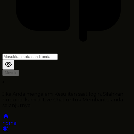
Masuk
*
Jika Anda mengalami Kesulitan saat login, Silahkan
hubungi kami di Live Chat untuk Membantu anda
selanjutnya
home