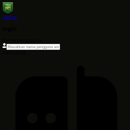
Daftar
login
Nama pengguna
Kata sandi