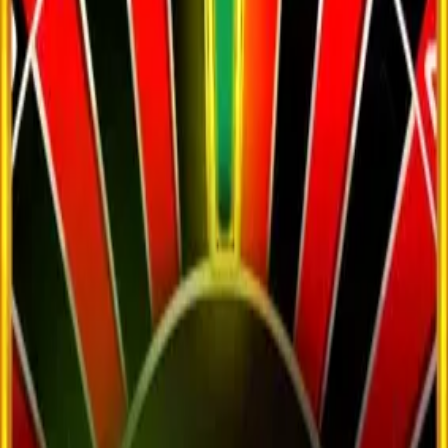
Tidak hanya itu, TOTOPEDIA juga memperhatikan
aspek keamanan dalam memberikan
rekomendasi
.
Situs yang masuk dalam daftar gacor harian telah
dipastikan memiliki sistem keamanan yang baik serta
reputasi yang terpercaya. Hal ini penting untuk
memastikan bahwa pemain tidak hanya
mendapatkan peluang menang yang besar, tetapi
juga bermain dalam lingkungan yang aman dan
nyaman. Dengan adanya jaminan ini, pemain dapat
lebih fokus pada strategi permainan tanpa harus
khawatir terhadap risiko lainnya.
Selain memberikan rekomendasi situs, TOTOPEDIA
juga menyediakan berbagai tips dan strategi yang
dapat membantu pemain dalam meningkatkan
performa mereka. Informasi ini disusun secara
sistematis dan mudah dipahami, sehingga cocok
untuk pemain pemula maupun yang sudah
berpengalaman. Dengan mengombinasikan