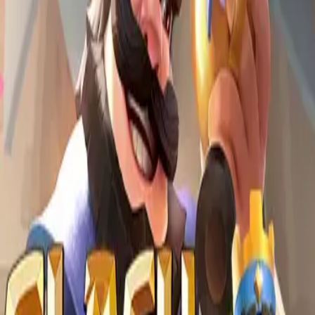
situs gacor terbaik setiap hari dengan peluang
menang yang telah dianalisis secara mendalam.
Rekomendasi ini tidak diberikan secara sembarangan,
melainkan melalui proses seleksi ketat berdasarkan
performa permainan, tingkat kemenangan, serta
pengalaman pengguna secara keseluruhan. Dengan
demikian, pemain tidak perlu lagi membuang waktu
mencoba berbagai situs yang belum tentu
memberikan hasil optimal.
Salah satu alasan mengapa rekomendasi dari
TOTOPEDIA sangat dipercaya adalah karena
platform
ini menggunakan pendekatan berbasis data.
Setiap situs yang direkomendasikan telah melalui
proses evaluasi menggunakan parameter tertentu,
seperti Return to Player (RTP), frekuensi jackpot,
serta stabilitas sistem. Data-data ini kemudian diolah
untuk menentukan situs mana yang memiliki
performa terbaik pada hari tersebut. Pendekatan ini
memberikan keunggulan kompetitif bagi pemain
karena mereka dapat langsung bermain di situs
dengan potensi kemenangan tertinggi.