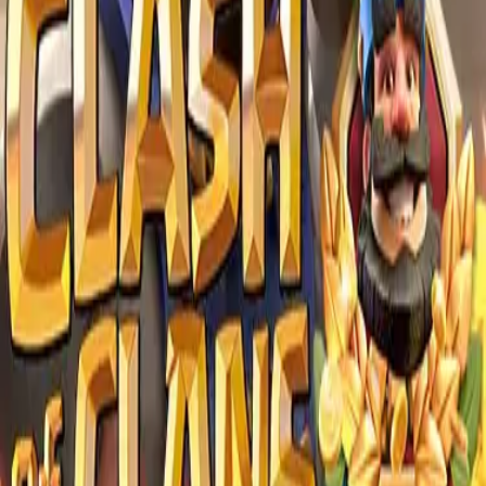
Tidak hanya itu, TOTOPEDIA juga memperhatikan
aspek keamanan dalam memberikan
rekomendasi
.
Situs yang masuk dalam daftar gacor harian telah
dipastikan memiliki sistem keamanan yang baik serta
reputasi yang terpercaya. Hal ini penting untuk
memastikan bahwa pemain tidak hanya
mendapatkan peluang menang yang besar, tetapi
juga bermain dalam lingkungan yang aman dan
nyaman. Dengan adanya jaminan ini, pemain dapat
lebih fokus pada strategi permainan tanpa harus
khawatir terhadap risiko lainnya.
Selain memberikan rekomendasi situs, TOTOPEDIA
juga menyediakan berbagai tips dan strategi yang
dapat membantu pemain dalam meningkatkan
performa mereka. Informasi ini disusun secara
sistematis dan mudah dipahami, sehingga cocok
untuk pemain pemula maupun yang sudah
berpengalaman. Dengan mengombinasikan