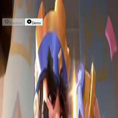
Daftar
Masuk
Mainkan
Demo
Clash of Clans Super Scatter SUPER RICH
supercell
kembali
TOTOPEDIA
Rekomendasi Situs Gacor
Hari Ini dengan Peluang
Menang Tertinggi
Memilih situs permainan yang tepat merupakan
langkah awal yang sangat krusial bagi setiap pemain
yang ingin meraih kemenangan.
TOTOPEDIA
hadir
sebagai platform yang memberikan rekomendasi