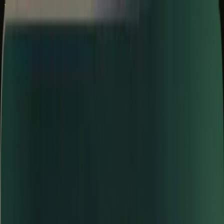
Daftar
Masuk
kembali
Info
HADIAH KHUSUS PASARAN SYDNEYPOOLS DAN HONGKONGPOOLS
HADIAH KHUSUS PASARAN SYDNEYPOOLS DAN
HONGKONGPOOLS
metode pembayaran
online