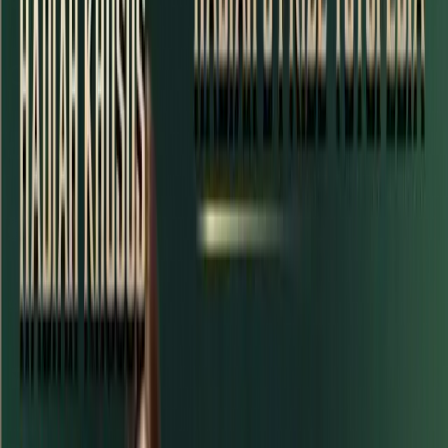
online
online
online
online
online
online