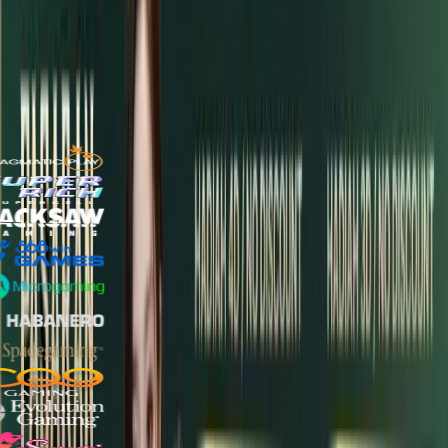
online
online