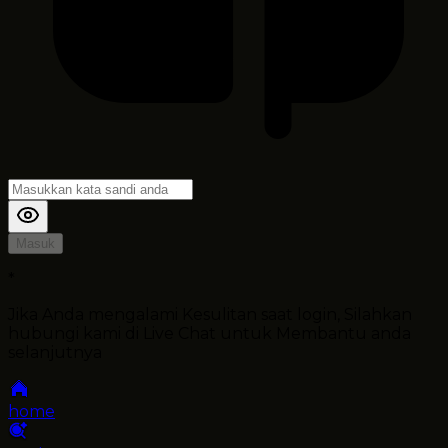
Masuk
*
Jika Anda mengalami Kesulitan saat login, Silahkan
hubungi kami di Live Chat untuk Membantu anda
selanjutnya
home