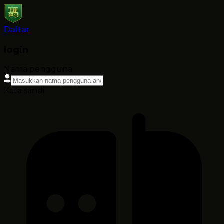
Daftar
login
Nama pengguna
Kata sandi