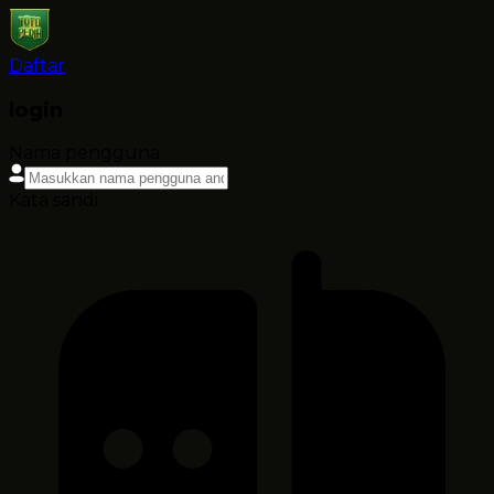
Daftar
login
Nama pengguna
Kata sandi