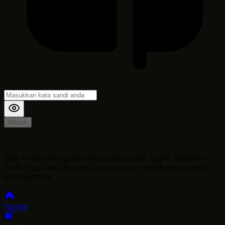
Masuk
*
Jika Anda mengalami Kesulitan saat login, Silahkan
hubungi kami di Live Chat untuk Membantu anda
selanjutnya
home