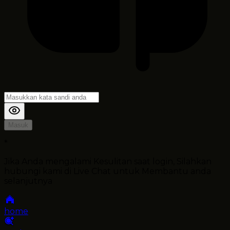
Masuk
*
Jika Anda mengalami Kesulitan saat login, Silahkan
hubungi kami di Live Chat untuk Membantu anda
selanjutnya
home