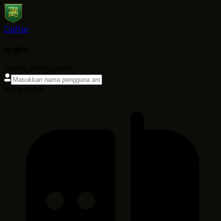
Daftar
login
Nama pengguna
Kata sandi