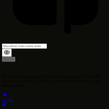
Masuk
*
Jika Anda mengalami Kesulitan saat login, Silahkan
hubungi kami di Live Chat untuk Membantu anda
selanjutnya
home