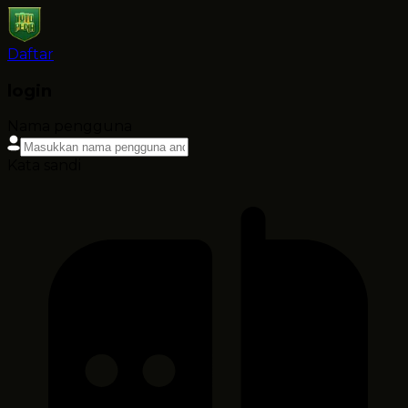
Daftar
login
Nama pengguna
Kata sandi