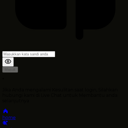
Masuk
*
Jika Anda mengalami Kesulitan saat login, Silahkan
hubungi kami di Live Chat untuk Membantu anda
selanjutnya
home