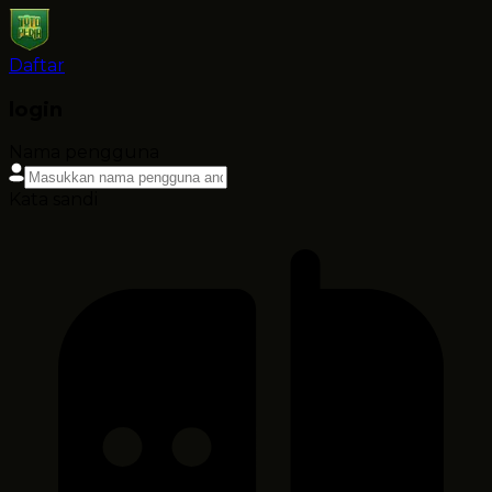
Daftar
login
Nama pengguna
Kata sandi